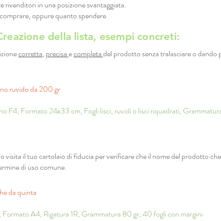
 rivenditori in una posizione svantaggiata.
e comprare, oppure quanto spendere
Creazione della lista, esempi concreti:
izione
corretta
,
precisa
e
completa
del prodotto senza tralasciare o dando 
no ruvido da 200 gr
o F4, Formato 24x33 cm, Fogli lisci, ruvidi o lisci riquadrati, Grammatur
o visita il tuo cartolaio di fiducia per verificare che il nome del prodotto che
termine di uso comune.
he da quinta
i, Formato A4, Rigatura 1R, Grammatura 80 gr, 40 fogli con margini