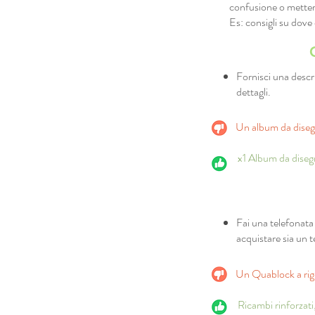
confusione o mettere
Es: consigli su dov
Fornisci una descr
dettagli.
Un album da diseg
x1 Album da disegn
Fai una telefonata 
acquistare sia un 
Un Quablock a rig
Ricambi rinforzat