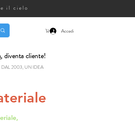
e il cielo
Accedi
a
, diventa cliente!
DAL 2003, UN IDEA
teriale
eriale,