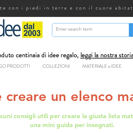
 con i piedi in terra e con il cuore abitat
uto centinaia di idee regalo,
leggi la nostra stori
GO PRODOTTI
COLLEZIONI
MATERIALE e IDEE
creare un elenco ma
cuni consigli utili per creare la giusta lista mat
una mini guida per insegnati.