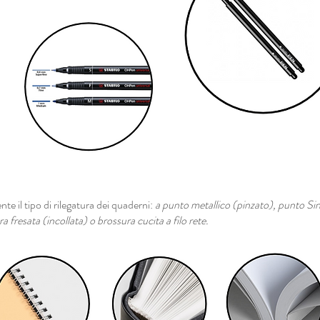
te il tipo di rilegatura dei quaderni:
a punto metallico (pinzato), punto Sin
a fresata (incollata) o brossura cucita a filo rete.