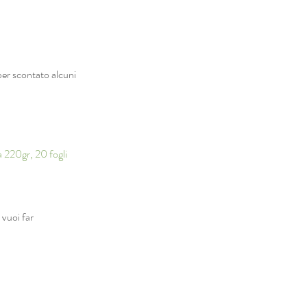
per scontato alcuni
a 220gr, 20 fogli
 vuoi far