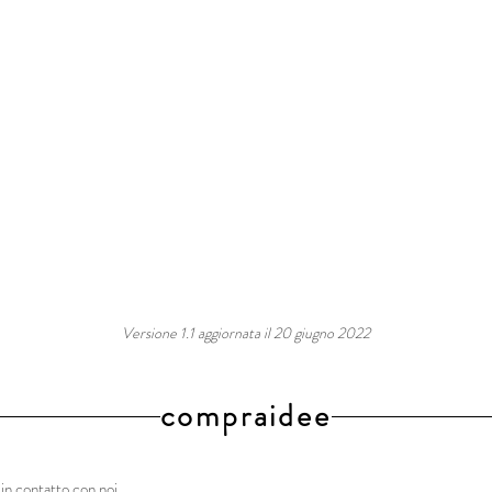
Versione 1.1 aggiornata il 20 giugno 2022
compraidee
in contatto con noi