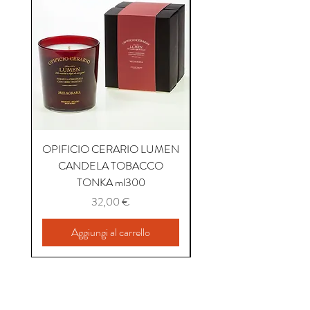
OPIFICIO CERARIO LUMEN
OPIFICIO CERARIO 
CANDELA TOBACCO
CANDELA COFFEE P
TONKA ml300
Prezzo
32,00 €
Aggiungi al carrello