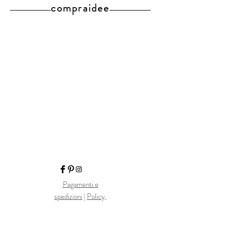
compraidee
Pagamenti e
spedizioni
|
Policy,
privaci e sicurezza
|
Diritto di recesso e