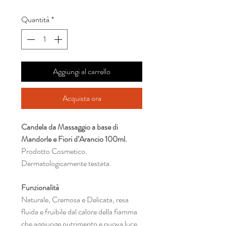
Quantità
*
Aggiungi al carrello
Acquista ora
Candela da Massaggio a base di
Mandorle e Fiori d’Arancio 100ml.
Prodotto Cosmetico.
Dermatologicamente testata.
Funzionalità
Naturale, Cremosa e Delicata, resa
fluida e fruibile dal calore della fiamma
che aggiunge nutrimento e nuova luce