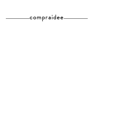
compraidee
Pagamenti e
spedizioni
|
Policy,