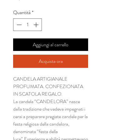
Quantità
*
Aggiungi al carrello
Acquista ora
CANDELA ARTIGIANALE
PROFUMATA. CONFEZIONATA
IN SCATOLA REGALO.
La candela “CANDELORA” nasce
dalla tradizione che vedeva impegnati i
cerai a preparare pregiate candele per la
festa religiosa della candelora,
denominata “festa della
luce”.Esperienza e abilità permettevano