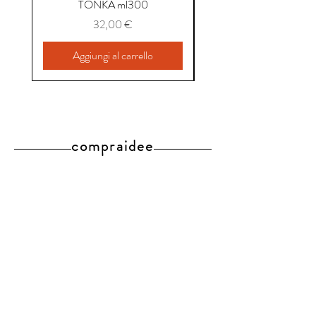
TONKA ml300
Prezzo
32,00 €
Aggiungi al carrello
compraidee