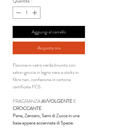
Quantità
*
Aggiungi al carrello
Acquista ora
Flacone in vetro verde brunito con
salva-goccia in legno nero e sticks in
fibra neri, confezione in cartone
certificata FCS.
FRAGRANZA
AVVOLGENTE
E
CROCCANTE
.
Pane, Zenzero, Semi di Zucca in una
base appena accennata di Spezie.