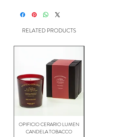
RELATED PRODUCTS
OPIFICIO CERARIO LUMEN
OPIFICIO CERARIO 
CANDELA TOBACCO
CANDELA COFFEE P