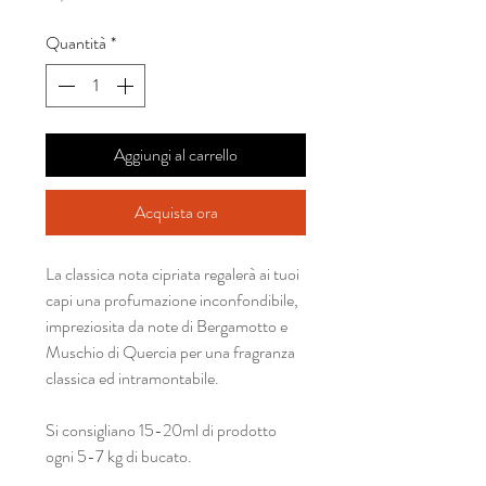
Quantità
*
Aggiungi al carrello
Acquista ora
La classica nota cipriata regalerà ai tuoi
capi una profumazione inconfondibile,
impreziosita da note di Bergamotto e
Muschio di Quercia per una fragranza
classica ed intramontabile.
Si consigliano 15-20ml di prodotto
ogni 5-7 kg di bucato.