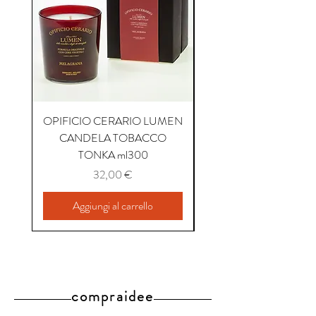
OPIFICIO CERARIO LUMEN
OPIFICIO CERARIO 
CANDELA TOBACCO
CANDELA COFFEE P
TONKA ml300
Prezzo
32,00 €
Aggiungi al carrello
compraidee