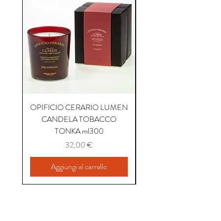
OPIFICIO CERARIO LUMEN
OPIFICIO CERARIO 
CANDELA TOBACCO
CANDELA COFFEE P
TONKA ml300
Prezzo
32,00 €
Aggiungi al carrello