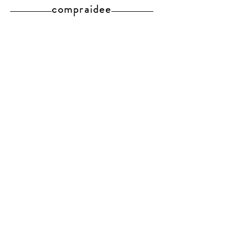
compraidee
Pagamenti e
spedizioni
|
Policy,
privaci e sicurezza
|
Diritto di recesso e