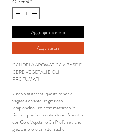
Quantità
*
Aggiungi al carrello
Acquista ora
CANDELA AROMATICA A BASE DI
CERE VEGETALI E OLI
PROFUMATI
Una volta accesa, questa candela
vegetale diventa un grazioso
lampioncino luminoso mettendo in
risalto il prezioso contenitore. Prodotta
con Cere Vegetali e Oli Profumati che
grazie alle loro caratteristiche