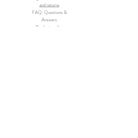
and returns
FAQ: Questions &
Answers
Product quality
Our history
Contacts
Keep in touch with us
Register now
©
2003 - 2022
Compraidee - P.Iva
04078250968
-
Via Terra 10, 20053 Rodano Hosting by
corradofacchi.
com