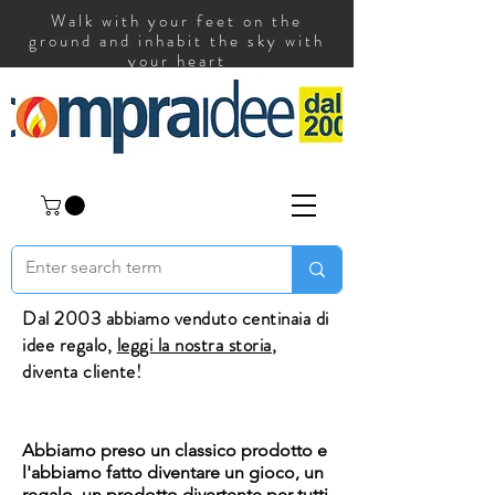
Walk with your feet on the
ground and inhabit the sky with
your heart
Dal 2003 abbiamo venduto centinaia di
idee regalo,
leggi la nostra storia
,
diventa cliente!
Abbiamo preso un classico prodotto e
l'abbiamo fatto diventare un gioco, un
regalo, un prodotto divertente per tutti