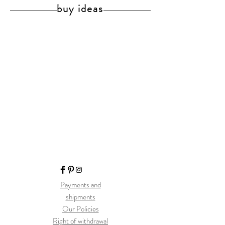
buy ideas
Payments and
shipments
Our Policies
Right of withdrawal