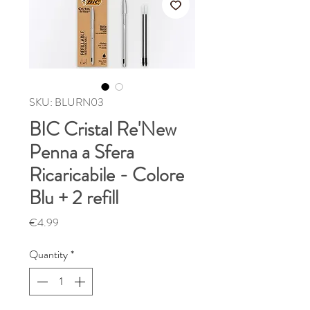
SKU: BLURN03
BIC Cristal Re'New
Penna a Sfera
Ricaricabile - Colore
Blu + 2 refill
Price
€4.99
Quantity
*