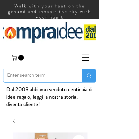
Walk with your feet on the
ground and inhabit the sky with
your heart
Dal 2003 abbiamo venduto centinaia di
idee regalo,
leggi la nostra storia
,
diventa cliente!