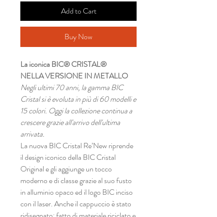
Add to Cart
Buy Now
La iconica BIC® CRISTAL®
NELLA VERSIONE IN METALLO
Negli ultimi 70 anni, la gamma BIC
Cristal si è evoluta in più di 60 modelli e
15 colori. Oggi la collezione continua a
crescere grazie all'arrivo dell'ultima
arrivata.
La nuova BIC Cristal Re’New riprende
il design iconico della BIC Cristal
Original e gli aggiunge un tocco
moderno e di classe grazie al suo fusto
in alluminio opaco ed il logo BIC inciso
con il laser. Anche il cappuccio è stato
ridisegnato: fatto di materiale riciclato e