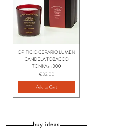
OPIFICIO CERARIO LUMEN
OPIFICIO CERARIO 
CANDELA TOBACCO
CANDELA COFFEE P
TONKA ml300
Price
€32.00
Add to Cart
buy ideas