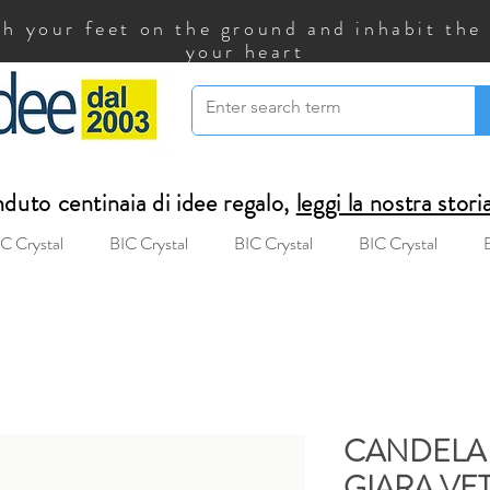
h your feet on the ground and inhabit the
your heart
uto centinaia di idee regalo,
leggi la nostra stori
C Crystal
BIC Crystal
BIC Crystal
BIC Crystal
CANDELA
GIARA VE