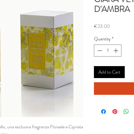
D'AMBRA
Price
€23.00
Quantity
*
Add to Cart
llo, una esclusiva fragranza Floreale e Cipriata
egno.