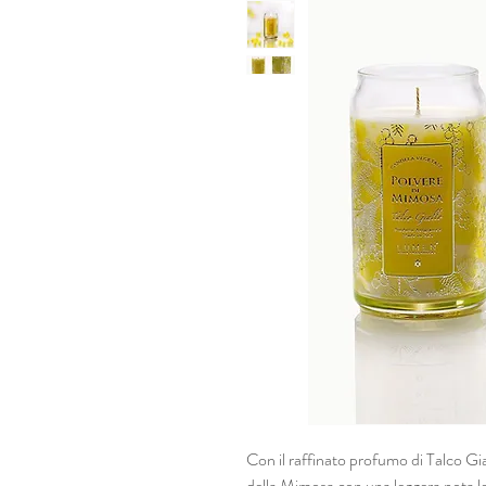
Con il raffinato profumo di Talco Gia
della Mimosa con una leggera nota l