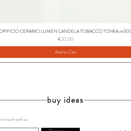
OPIFICIO CERARIO LUMEN CANDELA TOBACCO TONKA ml30
Price
€32.00
Add to Cart
buy ideas
 in touch with us
Register now