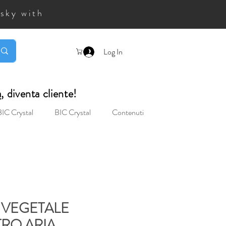
 sky with
Log In
a
, diventa cliente!
BIC Crystal
BIC Crystal
Contenuti
 VEGETALE
TRO ARIA