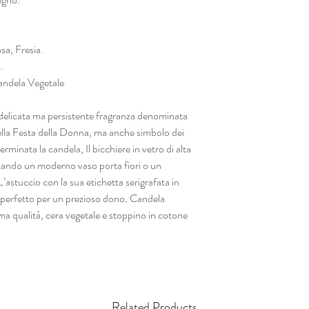
a, Fresia.
.
ndela Vegetale
icata ma persistente fragranza denominata
ella Festa della Donna, ma anche simbolo dei
minata la candela, Il bicchiere in vetro di alta
ntando un moderno vaso porta fiori o un
’astuccio con la sua etichetta serigrafata in
 perfetto per un prezioso dono. Candela
ma qualità, cera vegetale e stoppino in cotone
Related Products