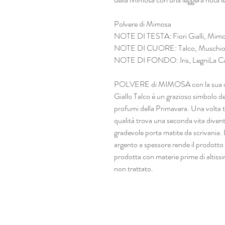
Polvere di Mimosa
NOTE DI TESTA: Fiori Gialli, Mimos
NOTE DI CUORE: Talco, Muschio
NOTE DI FONDO: Iris, LegniLa Ca
POLVERE di MIMOSA con la sua del
Giallo Talco è un grazioso simbolo d
profumi della Primavera. Una volta ter
qualità trova una seconda vita dive
gradevole porta matite da scrivania. L
argento a spessore rende il prodotto
prodotta con materie prime di altissi
non trattato.