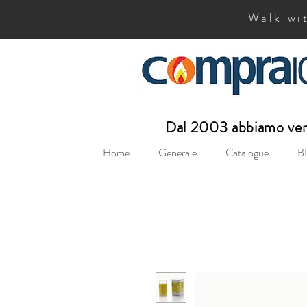
Walk wit
Dal 2003 abbiamo vend
Home
Generale
Catalogue
BI