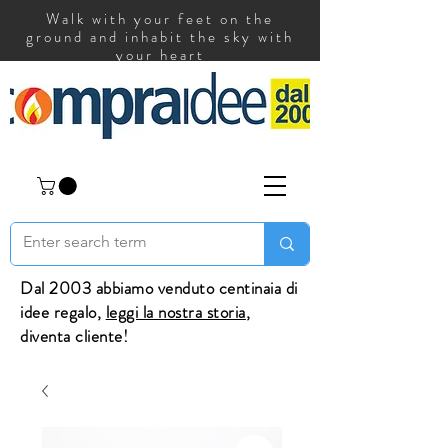
Walk with your feet on the
ground and inhabit the sky with
your heart
Dal 2003 abbiamo venduto centinaia di
idee regalo,
leggi la nostra storia
,
diventa cliente!