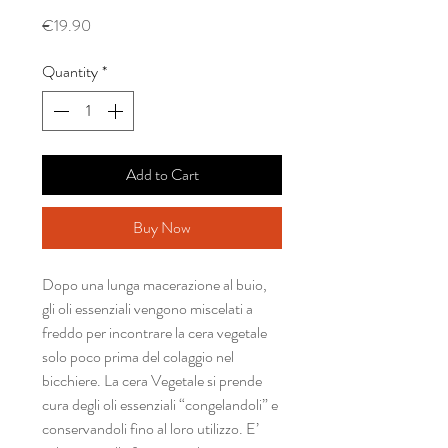
Price
€19.90
Quantity
*
Add to Cart
Buy Now
Dopo una lunga macerazione al buio,
gli oli essenziali vengono miscelati a
freddo per incontrare la cera vegetale
solo poco prima del colaggio nel
bicchiere. La cera Vegetale si prende
cura degli oli essenziali “congelandoli” e
conservandoli fino al loro utilizzo. E’