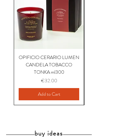
OPIFICIO CERARIO LUMEN
OPIFICIO CERARIO 
CANDELA TOBACCO
CANDELA COFFEE P
TONKA ml300
Price
€32.00
Add to Cart
buy ideas