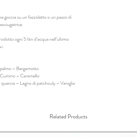
occia su un fazzoletto o un pezzo di
’asciugatrice.
otto ogni 5 litri d’acqua nell’ultimo
vi.
mpelmo – Bergamotto
 – Cumino – Caramello
 quercia – Lagno di patchouly – Vaniglia
Related Products