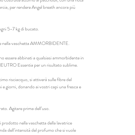
ercia, per rendere Angel breath ancora più
ogni 5-7 kg di bucato.
mente nella vaschetta AMMORBIDENTE.
no essere abbinati a qualsiasi ammorbidente in
UTRO Essentia per un risultato sublime.
mo risciacquo, si attiverà sulle fibre del
 e giorni, donando ai vostri capi una fresca e
. Agitare prima dell’uso.
rodotto nella vaschetta della lavatrice
onda dell’intensità del profumo che si vuole