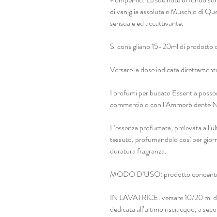
di vaniglia assoluta e Muschio di Qu
sensuale ed accattivante.
Si consigliano 15-20ml di prodotto 
Versare la dose indicata diretta
I profumi per bucato Essentia posso
commercio o con l’Ammorbidente NE
L’essenza profumata, prelevata all’ulti
tessuto, profumandolo così per giorni
duratura fragranza.
MODO D’USO: prodotto concentrato
IN LAVATRICE: versare 10/20 ml di p
dedicata all’ultimo risciacquo, a sec