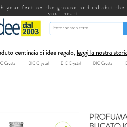
h your feet on the ground and inhabit the
your heart
uto centinaia di idee regalo,
leggi la nostra stori
C Crystal
BIC Crystal
BIC Crystal
BIC Crystal
PROFUMAT
BUCATO I