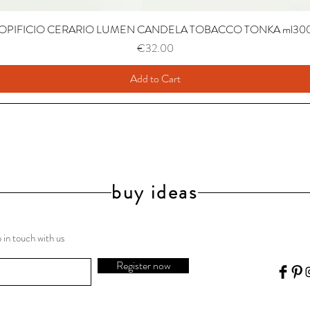
OPIFICIO CERARIO LUMEN CANDELA TOBACCO TONKA ml30
Price
€32.00
Add to Cart
buy ideas
 in touch with us
Register now