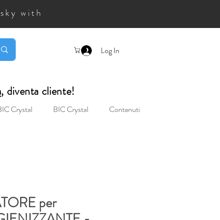
 sky with
Log In
a
, diventa cliente!
BIC Crystal
BIC Crystal
Contenuti
ORE per
GIENIZZANTE -