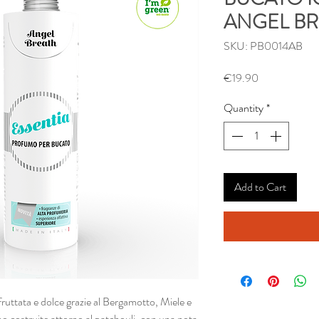
ANGEL BR
SKU: PB0014AB
Price
€19.90
Quantity
*
Add to Cart
è fruttata e dolce grazie al Bergamotto, Miele e
 costruite attorno al patchouli, con una nota