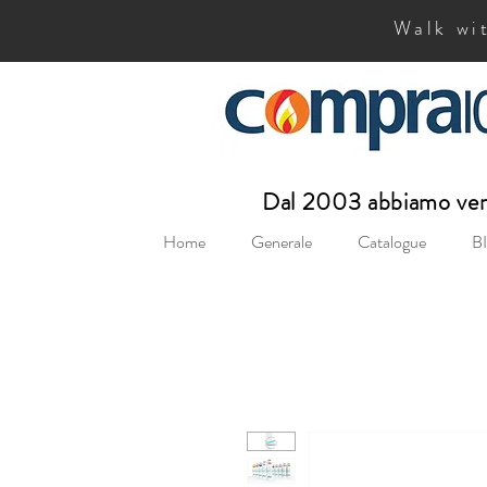
Walk wit
Dal 2003 abbiamo vend
Home
Generale
Catalogue
BI