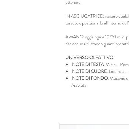
ottenere.
IN ASCIUGATRICE: versare qualche g
tessuto e posizionarlo all’interno dell
A MANO: aggiungere 10/20 ml di prod
risciacquo utilizzando guanti protetti
UNIVERSO OLFATTIVO:
NOTE DI TESTA
: Miele – Po
NOTE DI CUORE
: Liquirizia
NOTE DI FONDO
: Muschio di
Assoluta