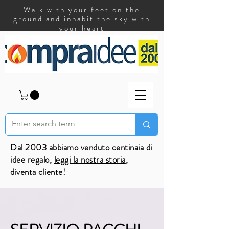
Walk with your feet on the
ground and inhabit the sky with
your heart
Dal 2003 abbiamo venduto centinaia di
idee regalo,
leggi la nostra storia
,
diventa cliente!