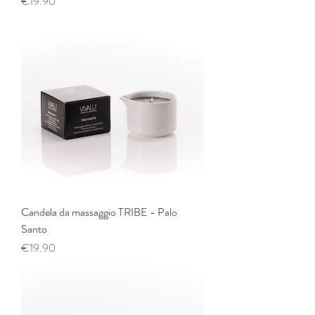
Price
€19.90
Candela da massaggio TRIBE - Palo
Santo
Price
€19.90