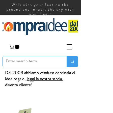
Walk with your feet on the
ground and inhabit the sky with
your heart
Dal 2003 abbiamo venduto centinaia di
idee regalo,
leggi la nostra storia
,
diventa cliente!