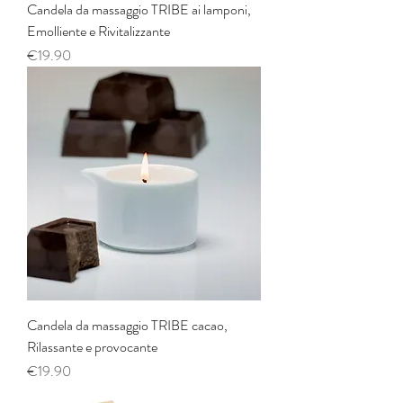
Candela da massaggio TRIBE ai lamponi,
Emolliente e Rivitalizzante
Price
€19.90
Candela da massaggio TRIBE cacao,
Rilassante e provocante
Price
€19.90