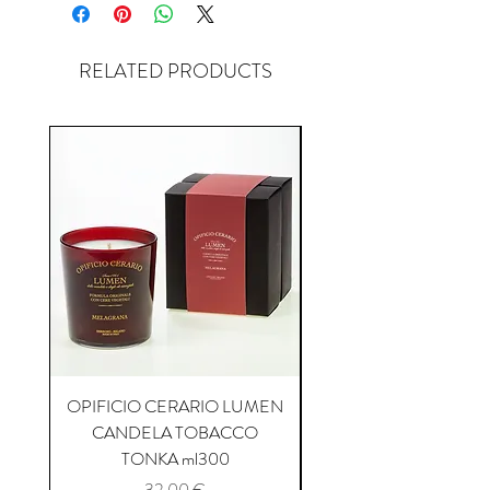
RELATED PRODUCTS
OPIFICIO CERARIO LUMEN
OPIFICIO CERARIO 
CANDELA TOBACCO
CANDELA COFFEE P
TONKA ml300
Prezzo
32,00 €