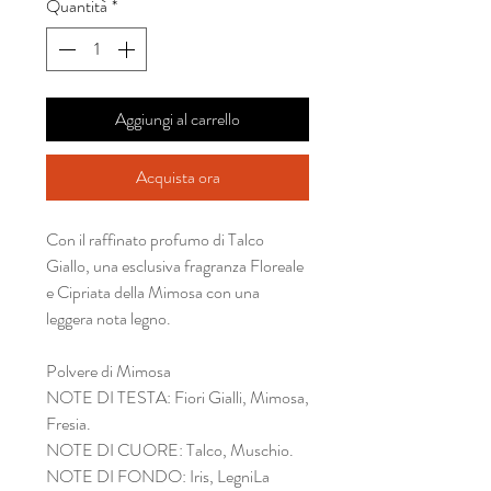
Quantità
*
Aggiungi al carrello
Acquista ora
Con il raffinato profumo di Talco
Giallo, una esclusiva fragranza Floreale
e Cipriata della Mimosa con una
leggera nota legno.
Polvere di Mimosa
NOTE DI TESTA: Fiori Gialli, Mimosa,
Fresia.
NOTE DI CUORE: Talco, Muschio.
NOTE DI FONDO: Iris, LegniLa