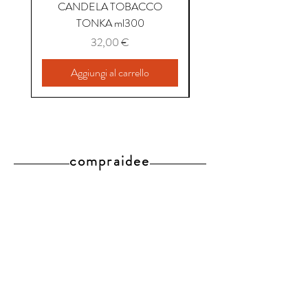
CANDELA TOBACCO
CANDELA COFFEE P
TONKA ml300
Prezzo
32,00 €
Aggiungi al carrello
compraidee