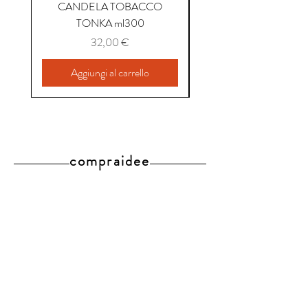
CANDELA TOBACCO
CANDELA COFFEE P
TONKA ml300
Prezzo
32,00 €
Aggiungi al carrello
compraidee