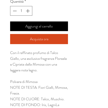
Quantità
*
Aggiungi al carrello
Acquista ora
Con il raffinato profumo di Talco
Giallo, una esclusiva fragranza Floreale
e Cipriata della Mimosa con una
leggera nota legno.
Polvere di Mimosa
NOTE DI TESTA: Fiori Gialli, Mimosa,
Fresia.
NOTE DI CUORE: Talco, Muschio.
NOTE DI FONDO: Iris, LegniLa