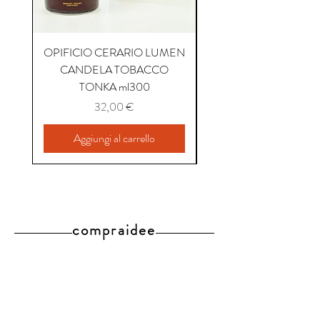
OPIFICIO CERARIO LUMEN
OPIFICIO CERARIO 
CANDELA TOBACCO
CANDELA COFFEE P
TONKA ml300
Prezzo
32,00 €
Aggiungi al carrello
compraidee