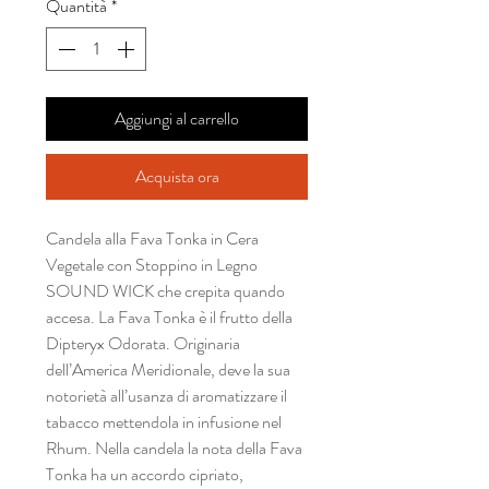
Quantità
*
Aggiungi al carrello
Acquista ora
Candela alla Fava Tonka in Cera
Vegetale con Stoppino in Legno
SOUND WICK che crepita quando
accesa. La Fava Tonka è il frutto della
Dipteryx Odorata. Originaria
dell’America Meridionale, deve la sua
notorietà all’usanza di aromatizzare il
tabacco mettendola in infusione nel
Rhum. Nella candela la nota della Fava
Tonka ha un accordo cipriato,