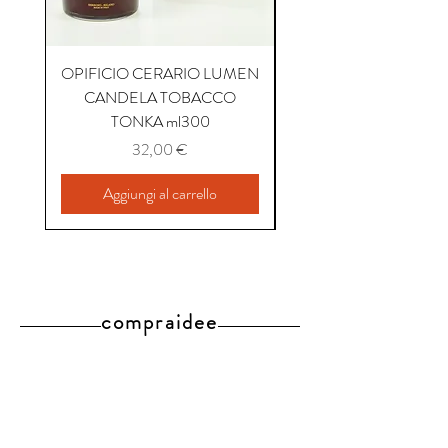
OPIFICIO CERARIO LUMEN
OPIFICIO CERARIO 
CANDELA TOBACCO
CANDELA COFFEE P
TONKA ml300
Prezzo
32,00 €
Aggiungi al carrello
compraidee