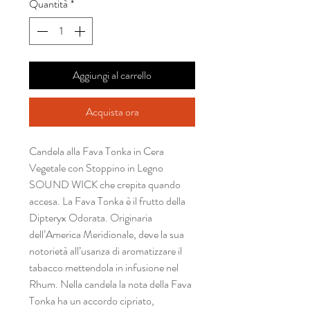
Quantità
*
Aggiungi al carrello
Acquista ora
Candela alla Fava Tonka in Cera
Vegetale con Stoppino in Legno
SOUND WICK che crepita quando
accesa. La Fava Tonka è il frutto della
Dipteryx Odorata. Originaria
dell’America Meridionale, deve la sua
notorietà all’usanza di aromatizzare il
tabacco mettendola in infusione nel
Rhum. Nella candela la nota della Fava
Tonka ha un accordo cipriato,