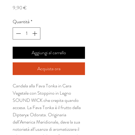
Prezzo
9,90 €
Quantità
*
Aggiungi al carrello
Acquista ora
Candela alla Fava Tonka in Cera
Vegetale con Stoppino in Legno
SOUND WICK che crepita quando
accesa. La Fava Tonka è il frutto della
Dipteryx Odorata. Originaria
dell’America Meridionale, deve la sua
notorietà all’usanza di aromatizzare il