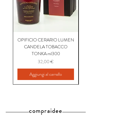
OPIFICIO CERARIO LUMEN
OPIFICIO CERARIO 
CANDELA TOBACCO
CANDELA COFFEE P
TONKA ml300
Prezzo
32,00 €
Aggiungi al carrello
compraidee