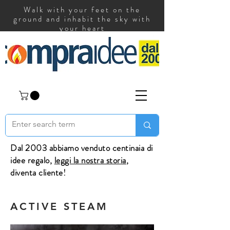
Walk with your feet on the
ground and inhabit the sky with
your heart
Dal 2003 abbiamo venduto centinaia di
idee regalo,
leggi la nostra storia
,
diventa cliente!
ACTIVE STEAM