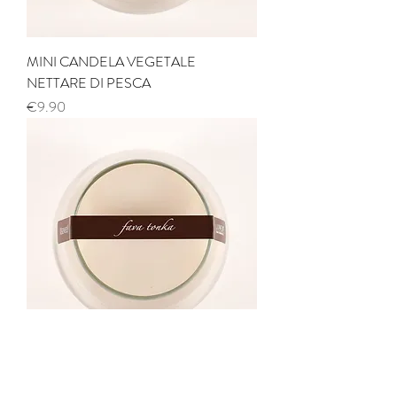
MINI CANDELA VEGETALE
NETTARE DI PESCA
Price
€9.90
MINI CANDELA VEGETALE GREEN
TEA