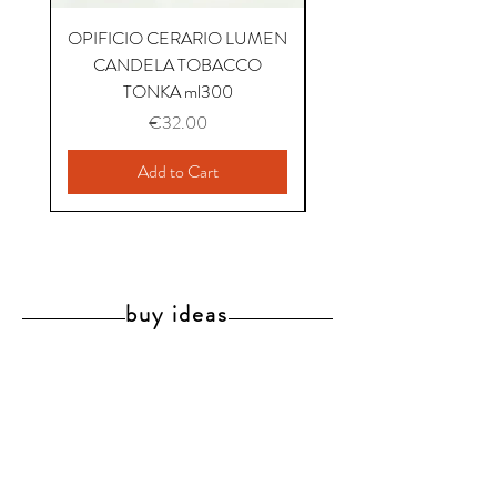
OPIFICIO CERARIO LUMEN
OPIFICIO CERARIO 
CANDELA TOBACCO
CANDELA COFFEE P
TONKA ml300
Price
€32.00
Add to Cart
buy ideas