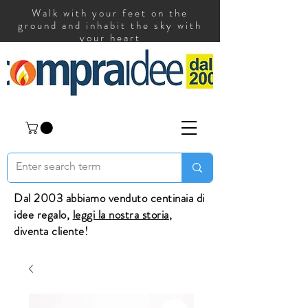
Walk with your feet on the
ground and inhabit the sky with
your heart
Dal 2003 abbiamo venduto centinaia di
idee regalo,
leggi la nostra storia
,
diventa cliente!