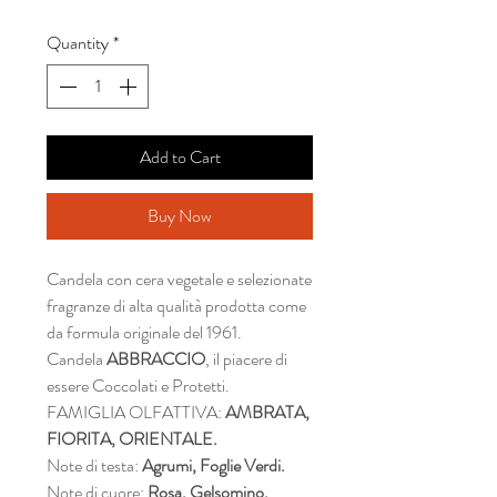
Quantity
*
Add to Cart
Buy Now
Candela con cera vegetale e selezionate
fragranze di alta qualità prodotta come
da formula originale del 1961.
Candela
ABBRACCIO
, il piacere di
essere Coccolati e Protetti.
FAMIGLIA OLFATTIVA:
AMBRATA,
FIORITA, ORIENTALE.
Note di testa:
Agrumi, Foglie Verdi.
Note di cuore:
Rosa, Gelsomino,