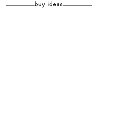
buy ideas
Payments and
shipments
Our Policies
Right of withdrawal