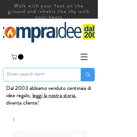
Walk with your feet on the
ground and inhabit the sky with
your heart
Dal 2003 abbiamo venduto centinaia di
idee regalo,
leggi la nostra storia
,
diventa cliente!