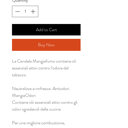
Quantity
*
Add to Cart
Buy Now
La Candela Mangiafumo contiene oli
essenziali attivi contro l'odore del
tabacco.
Neutralizza e rinfresca. Antiodori.
MangiaOdori
Contiene olii essenziali attivi contro gli
odori sgradevoli della cucina.
Per una migliore combustione,