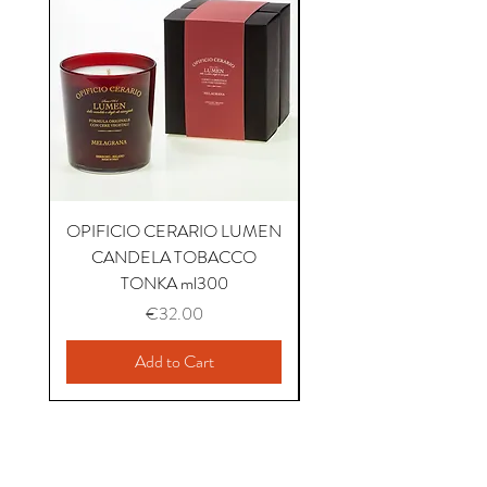
OPIFICIO CERARIO LUMEN
OPIFICIO CERARIO 
CANDELA TOBACCO
CANDELA COFFEE P
TONKA ml300
Price
€32.00
Add to Cart