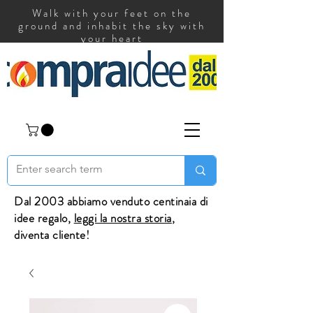
Walk with your feet on the
ground and inhabit the sky with
your heart
Dal 2003 abbiamo venduto centinaia di
idee regalo,
leggi la nostra storia
,
diventa cliente!