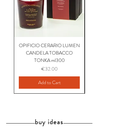
OPIFICIO CERARIO LUMEN
OPIFICIO CERARIO 
CANDELA TOBACCO
CANDELA COFFEE P
TONKA ml300
Price
€32.00
Add to Cart
buy ideas