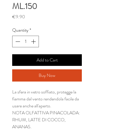
ML.150
Price
€9.90
Quantity
*
Add to Cart
Buy Now
La sfera in vetro soffiato, protegge la
fiamma dal vento rendendola facile da
usare anche all'aperto.
NOTA OLFATTIVA PINACOLADA:
RHUM, LATTE DI COCCO,
ANANAS.