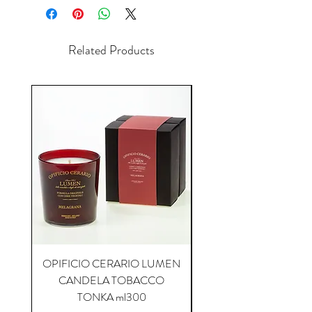
Related Products
OPIFICIO CERARIO LUMEN
OPIFICIO CERARIO 
CANDELA TOBACCO
CANDELA COFFEE P
TONKA ml300