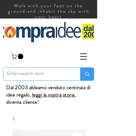
Walk with your feet on the
ground and inhabit the sky with
your heart
Dal 2003 abbiamo venduto centinaia di
idee regalo,
leggi la nostra storia
,
diventa cliente!