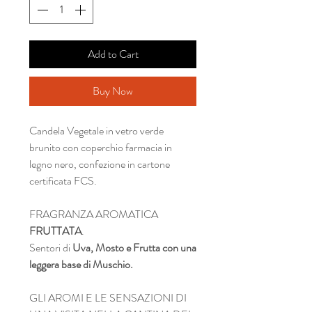
Add to Cart
Buy Now
Candela Vegetale in vetro verde
brunito con coperchio farmacia in
legno nero, confezione in cartone
certificata FCS.
FRAGRANZA AROMATICA
FRUTTATA
.
Sentori di
Uva, Mosto e Frutta con una
leggera base di Muschio.
GLI AROMI E LE SENSAZIONI DI