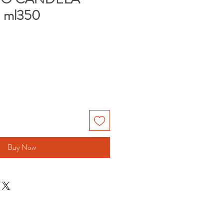
 ml350
Buy Now