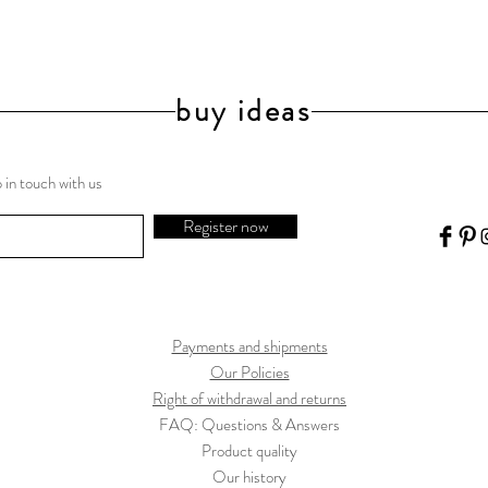
buy ideas
 in touch with us
Register now
Payments and shipments
Our Policies
Right of withdrawal and returns
FAQ: Questions & Answers
Product quality
Our history