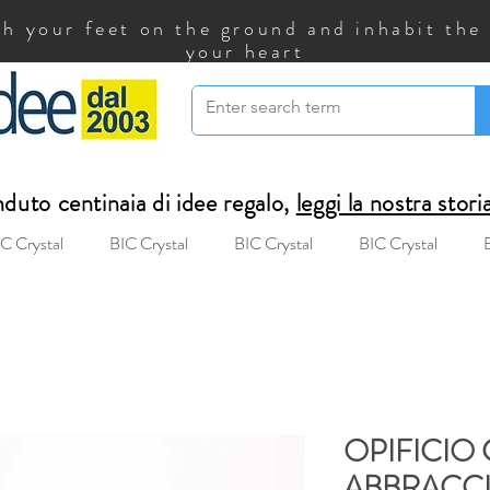
h your feet on the ground and inhabit the
your heart
uto centinaia di idee regalo,
leggi la nostra stori
C Crystal
BIC Crystal
BIC Crystal
BIC Crystal
OPIFICIO
ABBRACC