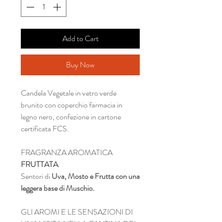
Add to Cart
Buy Now
Candela Vegetale in vetro verde
brunito con coperchio farmacia in
legno nero, confezione in cartone
certificata FCS.
FRAGRANZA AROMATICA
FRUTTATA
.
Sentori di
Uva, Mosto e Frutta con una
leggera base di Muschio.
GLI AROMI E LE SENSAZIONI DI