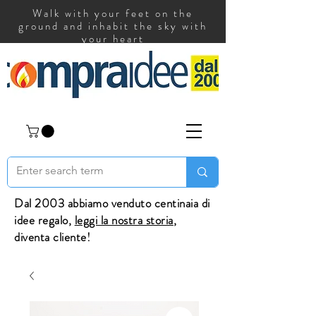
Walk with your feet on the
ground and inhabit the sky with
your heart
Dal 2003 abbiamo venduto centinaia di
idee regalo,
leggi la nostra storia
,
diventa cliente!