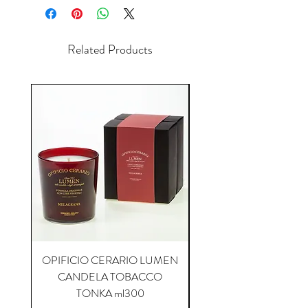
Related Products
OPIFICIO CERARIO LUMEN
OPIFICIO CERARIO 
CANDELA TOBACCO
CANDELA COFFEE P
TONKA ml300