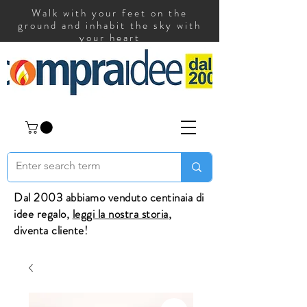
Walk with your feet on the
ground and inhabit the sky with
your heart
Dal 2003 abbiamo venduto centinaia di
idee regalo,
leggi la nostra storia
,
diventa cliente!