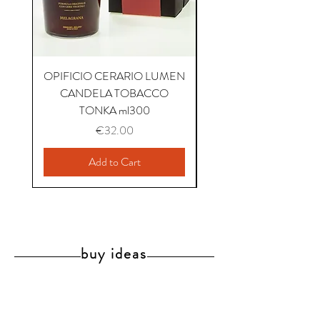
OPIFICIO CERARIO LUMEN
OPIFICIO CERARIO 
CANDELA TOBACCO
CANDELA COFFEE P
TONKA ml300
Price
€32.00
Add to Cart
buy ideas