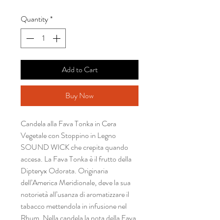
Quantity
*
Add to Cart
Buy Now
Candela alla Fava Tonka in Cera
Vegetale con Stoppino in Legno
SOUND WICK che crepita quando
accesa. La Fava Tonka è il frutto della
Dipteryx Odorata. Originaria
dell’America Meridionale, deve la sua
notorietà all’usanza di aromatizzare il
tabacco mettendola in infusione nel
Rhum. Nella candela la nota della Fava