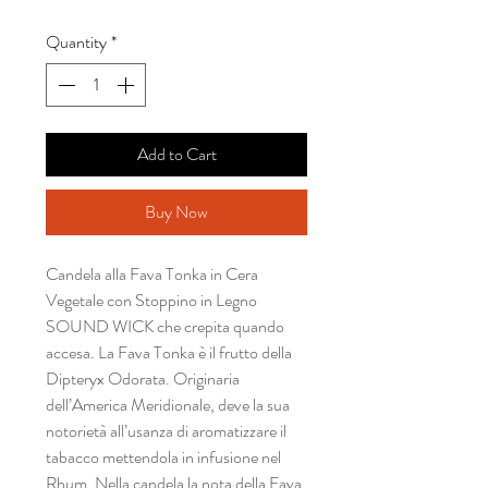
Quantity
*
Add to Cart
Buy Now
Candela alla Fava Tonka in Cera
Vegetale con Stoppino in Legno
SOUND WICK che crepita quando
accesa. La Fava Tonka è il frutto della
Dipteryx Odorata. Originaria
dell’America Meridionale, deve la sua
notorietà all’usanza di aromatizzare il
tabacco mettendola in infusione nel
Rhum. Nella candela la nota della Fava