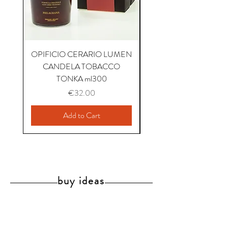
OPIFICIO CERARIO LUMEN
OPIFICIO CERARIO 
CANDELA TOBACCO
CANDELA COFFEE P
TONKA ml300
Price
€32.00
Add to Cart
buy ideas