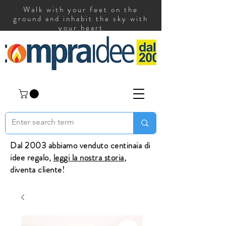
Walk with your feet on the
ground and inhabit the sky with
your heart
Dal 2003 abbiamo venduto centinaia di
idee regalo,
leggi la nostra storia
,
diventa cliente!