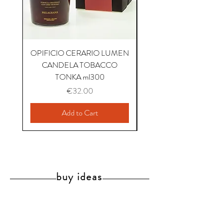
OPIFICIO CERARIO LUMEN
OPIFICIO CERARIO 
CANDELA TOBACCO
CANDELA COFFEE P
TONKA ml300
Price
€32.00
Add to Cart
buy ideas