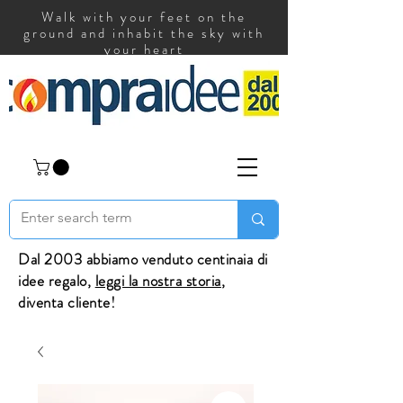
Walk with your feet on the
ground and inhabit the sky with
your heart
Dal 2003 abbiamo venduto centinaia di
idee regalo,
leggi la nostra storia
,
diventa cliente!