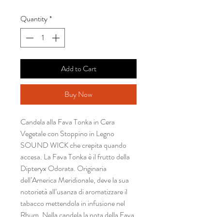
Quantity
*
Add to Cart
Buy Now
Candela alla Fava Tonka in Cera
Vegetale con Stoppino in Legno
SOUND WICK che crepita quando
accesa. La Fava Tonka è il frutto della
Dipteryx Odorata. Originaria
dell’America Meridionale, deve la sua
notorietà all’usanza di aromatizzare il
tabacco mettendola in infusione nel
Rhum. Nella candela la nota della Fava