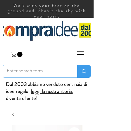
Walk with your feet on the
ground and inhabit the sky with
your heart
Dal 2003 abbiamo venduto centinaia di
idee regalo,
leggi la nostra storia
,
diventa cliente!