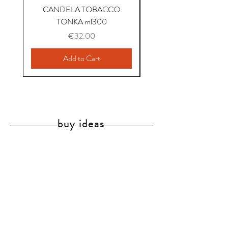
CANDELA TOBACCO
CANDELA COFFEE P
TONKA ml300
Price
€32.00
Add to Cart
buy ideas