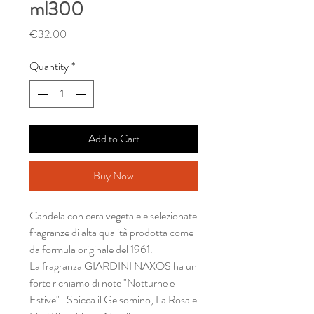
ml300
Price
€32.00
Quantity
*
Add to Cart
Buy Now
Candela con cera vegetale e selezionate
fragranze di alta qualità prodotta come
da formula originale del 1961.
La fragranza GIARDINI NAXOS ha un
forte richiamo di note "Notturne e
Estive". Spicca il Gelsomino, La Rosa e