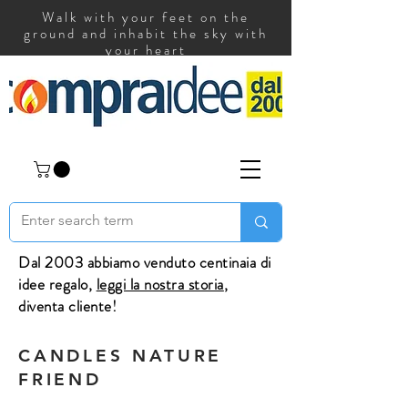
Walk with your feet on the
ground and inhabit the sky with
your heart
Dal 2003 abbiamo venduto centinaia di
idee regalo,
leggi la nostra storia
,
diventa cliente!
CANDLES NATURE
FRIEND