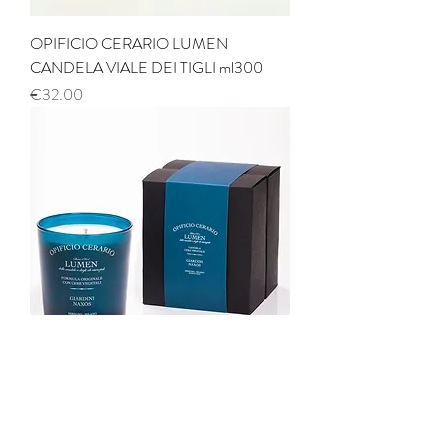
OPIFICIO CERARIO LUMEN
CANDELA VIALE DEI TIGLI ml300
Price
€32.00
OPIFICIO CERARIO LUMEN
CANDELA GIARDINI NAXOS ml300
Price
€32.00