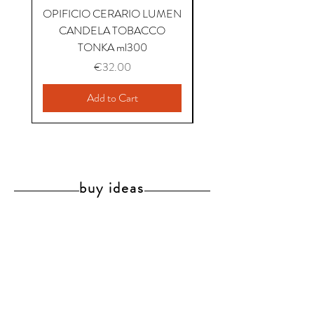
OPIFICIO CERARIO LUMEN
OPIFICIO CERARIO 
CANDELA TOBACCO
CANDELA COFFEE P
TONKA ml300
Price
€32.00
Add to Cart
buy ideas