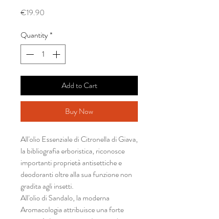
Price
€19.90
Quantity
*
Add to Cart
Buy Now
All'olio Essenziale di Citronella di Giava,
la bibliografia erboristica, riconosce
importanti proprietà antisettiche e
deodoranti oltre alla sua funzione non
gradita agli insetti.
All'olio di Sandalo, la moderna
Aromacologia attribuisce una forte