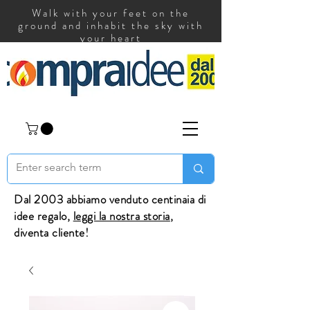
Walk with your feet on the
ground and inhabit the sky with
your heart
Dal 2003 abbiamo venduto centinaia di
idee regalo,
leggi la nostra storia
,
diventa cliente!